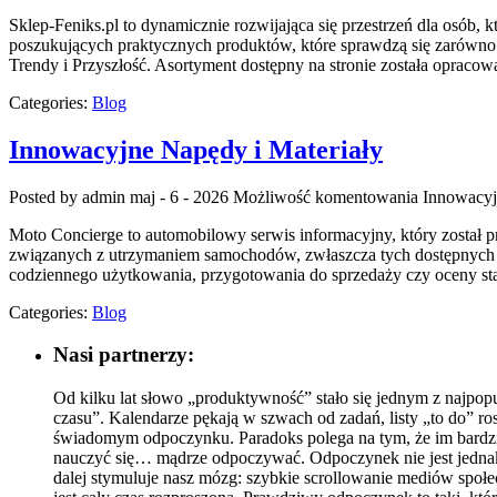
Sklep-Feniks.pl to dynamicznie rozwijająca się przestrzeń dla osób
poszukujących praktycznych produktów, które sprawdzą się zarówno 
Trendy i Przyszłość. Asortyment dostępny na stronie została oprac
Categories:
Blog
Innowacyjne Napędy i Materiały
Posted by admin
maj - 6 - 2026
Możliwość komentowania
Innowacyj
Moto Concierge to automobilowy serwis informacyjny, który został
związanych z utrzymaniem samochodów, zwłaszcza tych dostępnych na
codziennego użytkowania, przygotowania do sprzedaży czy oceny sta
Categories:
Blog
Nasi partnerzy:
Od kilku lat słowo „produktywność” stało się jednym z najpopu
czasu”. Kalendarze pękają w szwach od zadań, listy „to do” 
świadomym odpoczynku. Paradoks polega na tym, że im bardziej
nauczyć się… mądrze odpoczywać. Odpoczynek nie jest jednak pr
dalej stymuluje nasz mózg: szybkie scrollowanie mediów społ