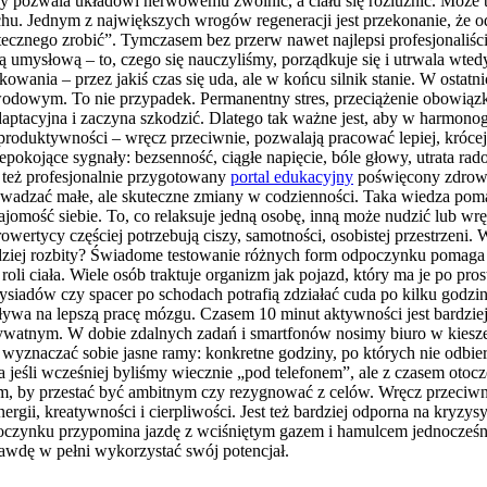
ry pozwala układowi nerwowemu zwolnić, a ciału się rozluźnić. Może t
chu. Jednym z największych wrogów regeneracji jest przekonanie, że o
tecznego zrobić”. Tymczasem bez przerw nawet najlepsi profesjonaliśc
acą umysłową – to, czego się nauczyliśmy, porządkuje się i utrwala wt
wania – przez jakiś czas się uda, ale w końcu silnik stanie. W ostat
odowym. To nie przypadek. Permanentny stres, przeciążenie obowiązkam
aptacyjna i zaczyna szkodzić. Dlatego tak ważne jest, aby w harmonogr
roduktywności – wręcz przeciwnie, pozwalają pracować lepiej, krócej 
epokojące sygnały: bezsenność, ciągłe napięcie, bóle głowy, utrata rad
też profesjonalnie przygotowany
portal edukacyjny
poświęcony zdrowiu 
wadzać małe, ale skuteczne zmiany w codzienności. Taka wiedza pomag
omość siebie. To, co relaksuje jedną osobę, inną może nudzić lub wrę
owertycy częściej potrzebują ciszy, samotności, osobistej przestrzeni
 bardziej rozbity? Świadome testowanie różnych form odpoczynku pomag
o roli ciała. Wiele osób traktuje organizm jak pojazd, który ma je po 
zysiadów czy spacer po schodach potrafią zdziałać cuda po kilku godz
ływa na lepszą pracę mózgu. Czasem 10 minut aktywności jest bardzie
 prywatnym. W dobie zdalnych zadań i smartfonów nosimy biuro w kie
 wyznaczać sobie jasne ramy: konkretne godziny, po których nie odb
a jeśli wcześniej byliśmy wiecznie „pod telefonem”, ale z czasem ot
tym, by przestać być ambitnym czy rezygnować z celów. Wręcz przeciw
nergii, kreatywności i cierpliwości. Jest też bardziej odporna na kryz
dpoczynku przypomina jazdę z wciśniętym gazem i hamulcem jednocześni
dę w pełni wykorzystać swój potencjał.