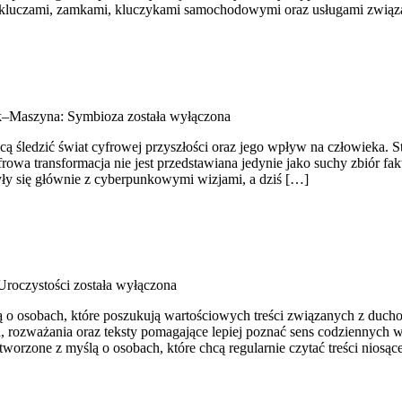
się kluczami, zamkami, kluczykami samochodowymi oraz usługami zwi
k–Maszyna: Symbioza
została wyłączona
ą śledzić świat cyfrowej przyszłości oraz jego wpływ na człowieka. Str
rowa transformacja nie jest przedstawiana jedynie jako suchy zbiór fa
yły się głównie z cyberpunkowymi wizjami, a dziś […]
Uroczystości
została wyłączona
lą o osobach, które poszukują wartościowych treści związanych z du
 rozważania oraz teksty pomagające lepiej poznać sens codziennych w
worzone z myślą o osobach, które chcą regularnie czytać treści niosąc