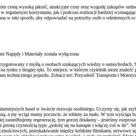
, które cenią wysoką jakość, atrakcyjne ceny oraz wygodę zakupów onli
w regularnym korzystaniu, jak i podczas realizacji bardziej wymagaj
owana w taki sposób, aby odpowiadać na potrzeby osób o odmiennych o
ne Napędy i Materiały
została wyłączona
 przygotowany z myślą o osobach szukających wiedzy o samochodach. 
 rynku z drugiej ręki. To miejsce, w którym czytelnik może znaleźć 
nu technicznego pojazdu. Zobacz też: Przyszłość Transportu i Motory
larniejszych haseł w świecie rozwoju osobistego. Uczymy się, jak szyb
rosną, a my wciąż mamy poczucie, że robimy za mało. W tym wyścigu b
 zaniedbujemy regenerację, tym gorzej działamy – jesteśmy rozprosze
ostą czynnością typu „położę się na kanapie i włączę coś w tle”. Wie
ecznościowych, przeskakiwanie między krótkimi filmikami, nerwowe s