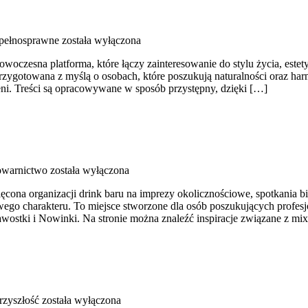
pełnosprawne
została wyłączona
czesna platforma, które łączy zainteresowanie do stylu życia, estetyk
a przygotowana z myślą o osobach, które poszukują naturalności oraz ha
rzeni. Treści są opracowywane w sposób przystępny, dzięki […]
owarnictwo
została wyłączona
cona organizacji drink baru na imprezy okolicznościowe, spotkania biz
ego charakteru. To miejsce stworzone dla osób poszukujących profesj
ostki i Nowinki. Na stronie można znaleźć inspiracje związane z mix
rzyszłość
została wyłączona