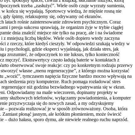
o być spokojny spacer, chwila z książką, słuchanie muzyki, którą
dpoczynek trzeba „zasłużyć”. Wiele osób czuje wyrzuty sumienia,
i w końcu się wypalają. Sportowcy wiedzą, że mięśnie rosną nie
edy, gdy śpimy, relaksujemy się, odrywamy od ekranów.
nich latach rośnie zainteresowanie zdrowiem psychicznym. Coraz
i i presja sukcesu sprawiają, że organizm żyje w trybie ciągłej
amie dnia znaleźć miejsce nie tylko na pracę, ale i na świadome
i z mniejszą liczbą błędów. Wiele osób dopiero wtedy zaczyna
ości z rzeczy, które kiedyś cieszyły. W odpowiedzi szukają wiedzy w
i psychologii, gdzie eksperci wyjaśniają, jak działa stres, jak
a zrozumieć, że odpoczynek to nie luksus, tylko konieczność
cz męczyć. Ekstrawertycy często ładują baterie w kontaktach z
. Warto obserwować swoje reakcje: czy po konkretnym rodzaju przerwy
a stworzyć własne „menu regeneracyjne”, z którego można korzystać
prostu „wozić”, tymczasem napięcia fizyczne bardzo mocno wpływają na
inach siedzenia przy komputerze. Ruch pomaga rozładować stres
j regenerujące niż godzina bezwładnego wpatrywania się w ekran.
szeni. Odpowiadamy na maile wieczorem, dopinamy projekty w
ieramy służbowych telefonów, wyłączamy powiadomienia, a komputer
oczenie przyzwyczaja się do nowych zasad, a my odzyskujemy
nie – pozwala realizować je w sposób zrównoważony. Osoba, która
ysy. Zamiast płonąć jasnym, ale krótkim płomieniem, może świecić
e – dużo hałasu, sporo dymu, ale niewiele realnego ruchu naprzód.