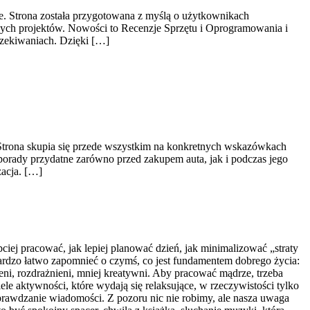
ne. Strona została przygotowana z myślą o użytkownikach
ących projektów. Nowości to Recenzje Sprzętu i Oprogramowania i
czekiwaniach. Dzięki […]
Strona skupia się przede wszystkim na konkretnych wskazówkach
porady przydatne zarówno przed zakupem auta, jak i podczas jego
zacja. […]
ciej pracować, jak lepiej planować dzień, jak minimalizować „straty
ardzo łatwo zapomnieć o czymś, co jest fundamentem dobrego życia:
ni, rozdrażnieni, mniej kreatywni. Aby pracować mądrze, trzeba
le aktywności, które wydają się relaksujące, w rzeczywistości tylko
prawdzanie wiadomości. Z pozoru nic nie robimy, ale nasza uwaga