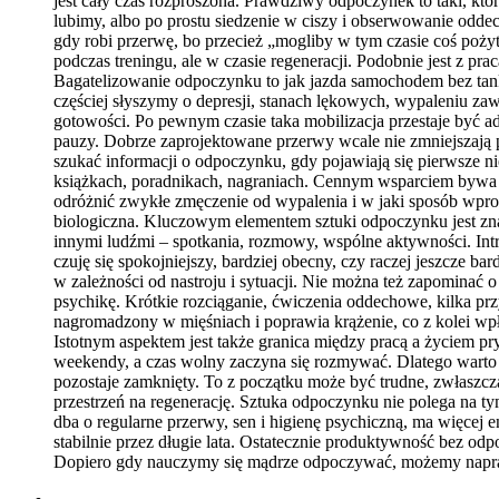
jest cały czas rozproszona. Prawdziwy odpoczynek to taki, któ
lubimy, albo po prostu siedzenie w ciszy i obserwowanie odde
gdy robi przerwę, bo przecież „mogliby w tym czasie coś poży
podczas treningu, ale w czasie regeneracji. Podobnie jest z pr
Bagatelizowanie odpoczynku to jak jazda samochodem bez tanko
częściej słyszymy o depresji, stanach lękowych, wypaleniu zaw
gotowości. Po pewnym czasie taka mobilizacja przestaje być ad
pauzy. Dobrze zaprojektowane przerwy wcale nie zmniejszają p
szukać informacji o odpoczynku, gdy pojawiają się pierwsze ni
książkach, poradnikach, nagraniach. Cennym wsparciem bywa 
odróżnić zwykłe zmęczenie od wypalenia i w jaki sposób wpro
biologiczna. Kluczowym elementem sztuki odpoczynku jest znaj
innymi ludźmi – spotkania, rozmowy, wspólne aktywności. Intr
czuję się spokojniejszy, bardziej obecny, czy raczej jeszcze
w zależności od nastroju i sytuacji. Nie można też zapominać 
psychikę. Krótkie rozciąganie, ćwiczenia oddechowe, kilka pr
nagromadzony w mięśniach i poprawia krążenie, co z kolei wp
Istotnym aspektem jest także granica między pracą a życiem
weekendy, a czas wolny zaczyna się rozmywać. Dlatego warto
pozostaje zamknięty. To z początku może być trudne, zwłaszcz
przestrzeń na regenerację. Sztuka odpoczynku nie polega na 
dba o regularne przerwy, sen i higienę psychiczną, ma więcej e
stabilnie przez długie lata. Ostatecznie produktywność bez o
Dopiero gdy nauczymy się mądrze odpoczywać, możemy napraw