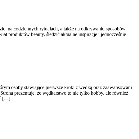
zie, na codziennych rytuałach, a także na odkrywaniu sposobów,
iat produktów beauty, śledzić aktualne inspiracje i jednocześnie
tórym osoby stawiające pierwsze kroki z wędką oraz zaawansowani
rona prezentuje, że wędkarstwo to nie tylko hobby, ale również
ać […]