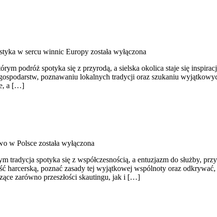
styka w sercu winnic Europy
została wyłączona
órym podróż spotyka się z przyrodą, a sielska okolica staje się inspi
 gospodarstw, poznawaniu lokalnych tradycji oraz szukaniu wyjątkowy
e, a […]
wo w Polsce
została wyłączona
 tradycja spotyka się z współczesnością, a entuzjazm do służby, prz
ość harcerską, poznać zasady tej wyjątkowej wspólnoty oraz odkrywać,
czące zarówno przeszłości skautingu, jak i […]