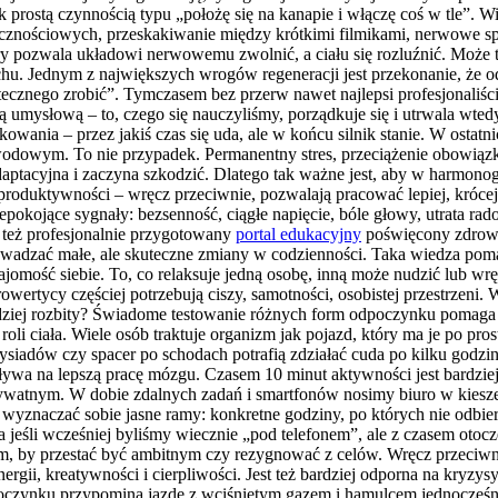
ostą czynnością typu „położę się na kanapie i włączę coś w tle”. Wie
ecznościowych, przeskakiwanie między krótkimi filmikami, nerwowe s
ry pozwala układowi nerwowemu zwolnić, a ciału się rozluźnić. Może t
chu. Jednym z największych wrogów regeneracji jest przekonanie, że o
tecznego zrobić”. Tymczasem bez przerw nawet najlepsi profesjonaliśc
acą umysłową – to, czego się nauczyliśmy, porządkuje się i utrwala wt
wania – przez jakiś czas się uda, ale w końcu silnik stanie. W ostat
odowym. To nie przypadek. Permanentny stres, przeciążenie obowiązkam
aptacyjna i zaczyna szkodzić. Dlatego tak ważne jest, aby w harmonogr
roduktywności – wręcz przeciwnie, pozwalają pracować lepiej, krócej 
epokojące sygnały: bezsenność, ciągłe napięcie, bóle głowy, utrata rad
też profesjonalnie przygotowany
portal edukacyjny
poświęcony zdrowiu 
wadzać małe, ale skuteczne zmiany w codzienności. Taka wiedza pomag
omość siebie. To, co relaksuje jedną osobę, inną może nudzić lub wrę
owertycy częściej potrzebują ciszy, samotności, osobistej przestrzeni
 bardziej rozbity? Świadome testowanie różnych form odpoczynku pomag
o roli ciała. Wiele osób traktuje organizm jak pojazd, który ma je po 
zysiadów czy spacer po schodach potrafią zdziałać cuda po kilku godz
ływa na lepszą pracę mózgu. Czasem 10 minut aktywności jest bardzie
 prywatnym. W dobie zdalnych zadań i smartfonów nosimy biuro w kie
 wyznaczać sobie jasne ramy: konkretne godziny, po których nie odb
a jeśli wcześniej byliśmy wiecznie „pod telefonem”, ale z czasem ot
tym, by przestać być ambitnym czy rezygnować z celów. Wręcz przeciw
nergii, kreatywności i cierpliwości. Jest też bardziej odporna na kryz
dpoczynku przypomina jazdę z wciśniętym gazem i hamulcem jednocześni