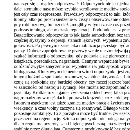
nauczyć się… mądrze odpoczywać. Odpoczynek nie jest jednak pr
dalej stymuluje nasz mózg: szybkie scrollowanie mediów społ
jest cały czas rozproszona. Prawdziwy odpoczynek to taki, któ
lubimy, albo po prostu siedzenie w ciszy i obserwowanie odde
gdy robi przerwę, bo przecież „mogliby w tym czasie coś poży
podczas treningu, ale w czasie regeneracji. Podobnie jest z pr
Bagatelizowanie odpoczynku to jak jazda samochodem bez tanko
częściej słyszymy o depresji, stanach lękowych, wypaleniu zaw
gotowości. Po pewnym czasie taka mobilizacja przestaje być ad
pauzy. Dobrze zaprojektowane przerwy wcale nie zmniejszają p
szukać informacji o odpoczynku, gdy pojawiają się pierwsze ni
książkach, poradnikach, nagraniach. Cennym wsparciem bywa 
odróżnić zwykłe zmęczenie od wypalenia i w jaki sposób wpro
biologiczna. Kluczowym elementem sztuki odpoczynku jest znaj
innymi ludźmi – spotkania, rozmowy, wspólne aktywności. Intr
czuję się spokojniejszy, bardziej obecny, czy raczej jeszcze
w zależności od nastroju i sytuacji. Nie można też zapominać 
psychikę. Krótkie rozciąganie, ćwiczenia oddechowe, kilka pr
nagromadzony w mięśniach i poprawia krążenie, co z kolei wp
Istotnym aspektem jest także granica między pracą a życiem
weekendy, a czas wolny zaczyna się rozmywać. Dlatego warto
pozostaje zamknięty. To z początku może być trudne, zwłaszcz
przestrzeń na regenerację. Sztuka odpoczynku nie polega na 
dba o regularne przerwy, sen i higienę psychiczną, ma więcej e
stabilnie przez długie lata. Ostatecznie produktywność bez o