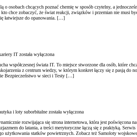
lą o osobach chcących poznać chemię w sposób czytelny, a jednocześni
, kto chce zobaczyć, że świat reakcji, związków i przemian nie musi by
się łatwiejsze do opanowania. […]
ariery IT
została wyłączona
ducha współczesnej świata IT. To miejsce stworzone dla osób, które c
kojarzenia z centrum wiedzy, w którym konkret łączy się z pasją do 
ie Bezpieczeństwo w sieci i Testy […]
tyka i loty suborbitalne
została wyłączona
amicznie rozwijająca się strona internetowa, która jest poświęcona na
uzjazmem do latania, a treści merytoryczne łączą się z praktyką. Serw
ego użytkowania statków powietrznych. Zobacz też Samoloty wojskow