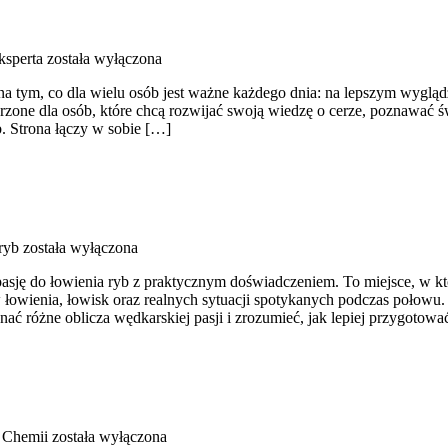
ksperta
została wyłączona
na tym, co dla wielu osób jest ważne każdego dnia: na lepszym wygląd
rzone dla osób, które chcą rozwijać swoją wiedzę o cerze, poznawać św
 Strona łączy w sobie […]
ryb
została wyłączona
asję do łowienia ryb z praktycznym doświadczeniem. To miejsce, w k
wienia, łowisk oraz realnych sytuacji spotykanych podczas połowu. St
nać różne oblicza wędkarskiej pasji i zrozumieć, jak lepiej przygotow
 Chemii
została wyłączona