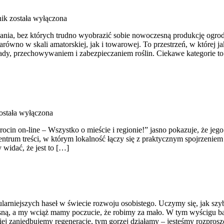
ik
została wyłączona
ązania, bez których trudno wyobrazić sobie nowoczesną produkcję ogrod
ówno w skali amatorskiej, jak i towarowej. To przestrzeń, w której j
ady, przechowywaniem i zabezpieczaniem roślin. Ciekawe kategorie to
ostała wyłączona
ocin on-line – Wszystko o mieście i regionie!” jasno pokazuje, że jego 
entrum treści, w którym lokalność łączy się z praktycznym spojrzeniem n
widać, że jest to […]
larniejszych haseł w świecie rozwoju osobistego. Uczymy się, jak szyb
rosną, a my wciąż mamy poczucie, że robimy za mało. W tym wyścigu b
 zaniedbujemy regenerację, tym gorzej działamy – jesteśmy rozprosze