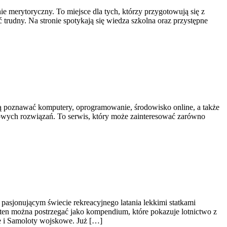
e merytoryczny. To miejsce dla tych, którzy przygotowują się z
ć trudny. Na stronie spotykają się wiedza szkolna oraz przystępne
hcą poznawać komputery, oprogramowanie, środowisko online, a także
nowych rozwiązań. To serwis, który może zainteresować zarówno
 pasjonującym świecie rekreacyjnego latania lekkimi statkami
is ten można postrzegać jako kompendium, które pokazuje lotnictwo z
e i Samoloty wojskowe. Już […]