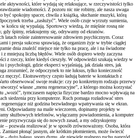
le aktywności, które wydają się relaksujące, w rzeczywistości tylko
prawdzanie wiadomości. Z pozoru nic nie robimy, ale nasza uwaga
o być spokojny spacer, chwila z książką, słuchanie muzyki, którą
dpoczynek trzeba „zasłużyć”. Wiele osób czuje wyrzuty sumienia,
i w końcu się wypalają. Sportowcy wiedzą, że mięśnie rosną nie
edy, gdy śpimy, relaksujemy się, odrywamy od ekranów.
nich latach rośnie zainteresowanie zdrowiem psychicznym. Coraz
i i presja sukcesu sprawiają, że organizm żyje w trybie ciągłej
amie dnia znaleźć miejsce nie tylko na pracę, ale i na świadome
i z mniejszą liczbą błędów. Wiele osób dopiero wtedy zaczyna
ości z rzeczy, które kiedyś cieszyły. W odpowiedzi szukają wiedzy w
i psychologii, gdzie eksperci wyjaśniają, jak działa stres, jak
a zrozumieć, że odpoczynek to nie luksus, tylko konieczność
cz męczyć. Ekstrawertycy często ładują baterie w kontaktach z
. Warto obserwować swoje reakcje: czy po konkretnym rodzaju przerwy
a stworzyć własne „menu regeneracyjne”, z którego można korzystać
prostu „wozić”, tymczasem napięcia fizyczne bardzo mocno wpływają na
inach siedzenia przy komputerze. Ruch pomaga rozładować stres
j regenerujące niż godzina bezwładnego wpatrywania się w ekran.
szeni. Odpowiadamy na maile wieczorem, dopinamy projekty w
ieramy służbowych telefonów, wyłączamy powiadomienia, a komputer
oczenie przyzwyczaja się do nowych zasad, a my odzyskujemy
nie – pozwala realizować je w sposób zrównoważony. Osoba, która
ysy. Zamiast płonąć jasnym, ale krótkim płomieniem, może świecić
e – dużo hałasu, sporo dymu, ale niewiele realnego ruchu naprzód.