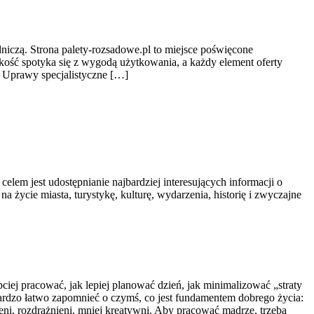
niczą. Strona palety-rozsadowe.pl to miejsce poświęcone
akość spotyka się z wygodą użytkowania, a każdy element oferty
 Uprawy specjalistyczne […]
celem jest udostępnianie najbardziej interesujących informacji o
a życie miasta, turystykę, kulturę, wydarzenia, historię i zwyczajne
ciej pracować, jak lepiej planować dzień, jak minimalizować „straty
ardzo łatwo zapomnieć o czymś, co jest fundamentem dobrego życia:
ni, rozdrażnieni, mniej kreatywni. Aby pracować mądrze, trzeba