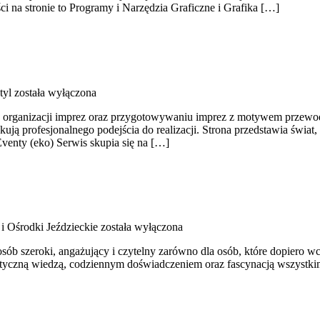
 na stronie to Programy i Narzędzia Graficzne i Grafika […]
tyl
została wyłączona
a organizacji imprez oraz przygotowywaniu imprez z motywem przewodni
kują profesjonalnego podejścia do realizacji. Strona przedstawia świat
Eventy (eko) Serwis skupia się na […]
 i Ośrodki Jeździeckie
została wyłączona
ób szeroki, angażujący i czytelny zarówno dla osób, które dopiero wch
raktyczną wiedzą, codziennym doświadczeniem oraz fascynacją wszystkim