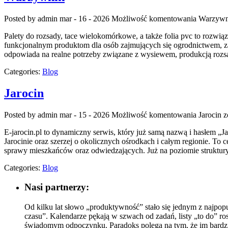
Posted by admin
mar - 16 - 2026
Możliwość komentowania
Warzywn
Palety do rozsady, tace wielokomórkowe, a także folia pvc to rozwi
funkcjonalnym produktom dla osób zajmujących się ogrodnictwem, zar
odpowiada na realne potrzeby związane z wysiewem, produkcją rozs
Categories:
Blog
Jarocin
Posted by admin
mar - 15 - 2026
Możliwość komentowania
Jarocin
z
E-jarocin.pl to dynamiczny serwis, który już samą nazwą i hasłem „Jar
Jarocinie oraz szerzej o okolicznych ośrodkach i całym regionie. To c
sprawy mieszkańców oraz odwiedzających. Już na poziomie struktury 
Categories:
Blog
Nasi partnerzy:
Od kilku lat słowo „produktywność” stało się jednym z najpopu
czasu”. Kalendarze pękają w szwach od zadań, listy „to do” 
świadomym odpoczynku. Paradoks polega na tym, że im bardziej