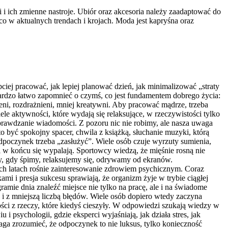
 i ich zmienne nastroje. Ubiór oraz akcesoria należy zaadaptować do
co w aktualnych trendach i krojach. Moda jest kapryśna oraz
ciej pracować, jak lepiej planować dzień, jak minimalizować „straty
ardzo łatwo zapomnieć o czymś, co jest fundamentem dobrego życia:
ni, rozdrażnieni, mniej kreatywni. Aby pracować mądrze, trzeba
le aktywności, które wydają się relaksujące, w rzeczywistości tylko
prawdzanie wiadomości. Z pozoru nic nie robimy, ale nasza uwaga
o być spokojny spacer, chwila z książką, słuchanie muzyki, którą
dpoczynek trzeba „zasłużyć”. Wiele osób czuje wyrzuty sumienia,
i w końcu się wypalają. Sportowcy wiedzą, że mięśnie rosną nie
edy, gdy śpimy, relaksujemy się, odrywamy od ekranów.
nich latach rośnie zainteresowanie zdrowiem psychicznym. Coraz
i i presja sukcesu sprawiają, że organizm żyje w trybie ciągłej
amie dnia znaleźć miejsce nie tylko na pracę, ale i na świadome
i z mniejszą liczbą błędów. Wiele osób dopiero wtedy zaczyna
ości z rzeczy, które kiedyś cieszyły. W odpowiedzi szukają wiedzy w
i psychologii, gdzie eksperci wyjaśniają, jak działa stres, jak
a zrozumieć, że odpoczynek to nie luksus, tylko konieczność