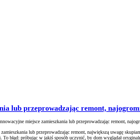
nia lub przeprowadzając remont, najogrom
innowacyjne miejsce zamieszkania lub przeprowadzając remont, najog
ce zamieszkania lub przeprowadzając remont, największą uwagę skupi
i. To błąd: próbując w jakiś sposób uczynić, by dom wyglądał oryginal