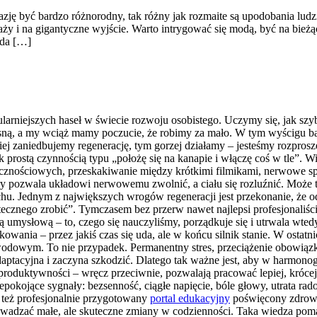
azję być bardzo różnorodny, tak różny jak rozmaite są upodobania ludzi
ży i na gigantyczne wyjście. Warto intrygować się modą, być na bieżą
oda […]
larniejszych haseł w świecie rozwoju osobistego. Uczymy się, jak szyb
rosną, a my wciąż mamy poczucie, że robimy za mało. W tym wyścigu b
 zaniedbujemy regenerację, tym gorzej działamy – jesteśmy rozprosze
ostą czynnością typu „położę się na kanapie i włączę coś w tle”. Wie
ecznościowych, przeskakiwanie między krótkimi filmikami, nerwowe s
ry pozwala układowi nerwowemu zwolnić, a ciału się rozluźnić. Może t
chu. Jednym z największych wrogów regeneracji jest przekonanie, że o
tecznego zrobić”. Tymczasem bez przerw nawet najlepsi profesjonaliśc
acą umysłową – to, czego się nauczyliśmy, porządkuje się i utrwala wt
wania – przez jakiś czas się uda, ale w końcu silnik stanie. W ostat
odowym. To nie przypadek. Permanentny stres, przeciążenie obowiązkam
aptacyjna i zaczyna szkodzić. Dlatego tak ważne jest, aby w harmonogr
roduktywności – wręcz przeciwnie, pozwalają pracować lepiej, krócej 
epokojące sygnały: bezsenność, ciągłe napięcie, bóle głowy, utrata rad
też profesjonalnie przygotowany
portal edukacyjny
poświęcony zdrowiu 
wadzać małe, ale skuteczne zmiany w codzienności. Taka wiedza pomag