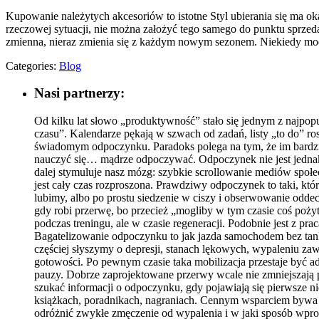
Kupowanie należytych akcesoriów to istotne Styl ubierania się ma ok
rzeczowej sytuacji, nie można założyć tego samego do punktu sprzeda
zmienna, nieraz zmienia się z każdym nowym sezonem. Niekiedy m
Categories:
Blog
Nasi partnerzy:
Od kilku lat słowo „produktywność” stało się jednym z najpopu
czasu”. Kalendarze pękają w szwach od zadań, listy „to do” 
świadomym odpoczynku. Paradoks polega na tym, że im bardziej
nauczyć się… mądrze odpoczywać. Odpoczynek nie jest jednak pr
dalej stymuluje nasz mózg: szybkie scrollowanie mediów społ
jest cały czas rozproszona. Prawdziwy odpoczynek to taki, któ
lubimy, albo po prostu siedzenie w ciszy i obserwowanie odde
gdy robi przerwę, bo przecież „mogliby w tym czasie coś poży
podczas treningu, ale w czasie regeneracji. Podobnie jest z pr
Bagatelizowanie odpoczynku to jak jazda samochodem bez tanko
częściej słyszymy o depresji, stanach lękowych, wypaleniu zaw
gotowości. Po pewnym czasie taka mobilizacja przestaje być ad
pauzy. Dobrze zaprojektowane przerwy wcale nie zmniejszają p
szukać informacji o odpoczynku, gdy pojawiają się pierwsze ni
książkach, poradnikach, nagraniach. Cennym wsparciem bywa 
odróżnić zwykłe zmęczenie od wypalenia i w jaki sposób wpro