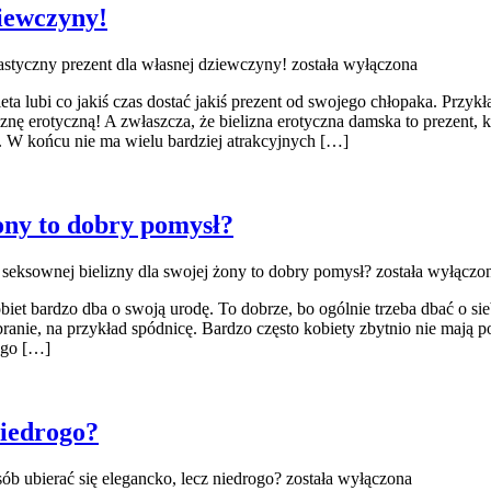
ziewczyny!
astyczny prezent dla własnej dziewczyny!
została wyłączona
ta lubi co jakiś czas dostać jakiś prezent od swojego chłopaka. Przyk
eliznę erotyczną! A zwłaszcza, że bielizna erotyczna damska to prezent,
 W końcu nie ma wielu bardziej atrakcyjnych […]
ony to dobry pomysł?
seksownej bielizny dla swojej żony to dobry pomysł?
została wyłączo
biet bardzo dba o swoją urodę. To dobrze, bo ogólnie trzeba dbać o si
ranie, na przykład spódnicę. Bardzo często kobiety zbytnio nie mają p
ego […]
niedrogo?
ób ubierać się elegancko, lecz niedrogo?
została wyłączona