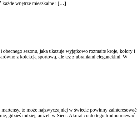
ć każde wnętrze mieszkalne i […]
cji obecnego sezonu, jaka ukazuje wyjątkowo rozmaite kroje, kolory i
zarówno z kolekcją sportową, ale też z ubraniami eleganckimi. W
 martensy, to może najzwyczajniej w świecie powinny zainteresować
nie, gdzieś indziej, aniżeli w Sieci. Akurat co do tego trudno miewać