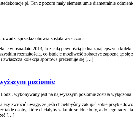
stedekoracje.pl. Ten z pozoru mały element umie diametralnie odmieni
 prowadzi sprzedaż obuwia
została wyłączona
ekcje wiosna-lato 2013, to z całą pewnością jedna z najlepszych kolek
zystkim rozmaitością, co istnieje możliwość zobaczyć zapoznając się 
i zwłaszcza kolekcja sportowa prezentuje się […]
jwyższym poziomie
 Łodzi, wykonywany jest na najwyższym poziomie
została wyłączona
eży zwrócić uwagę, że jeśli chcielibyśmy zakupić sobie przykładowo
 takie osoby, które chciałyby zakupić solidne buty, a do tego raczej ta
rzeć […]